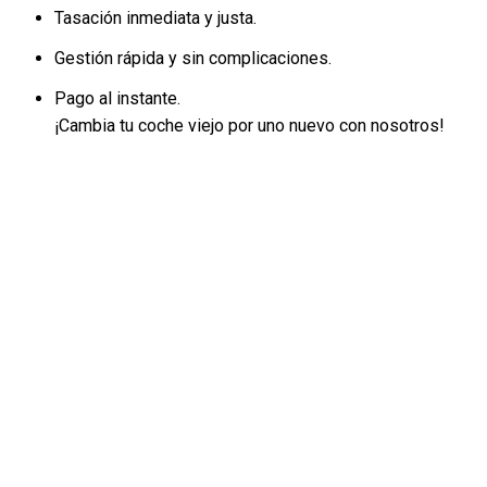
Tasación inmediata y justa.
Gestión rápida y sin complicaciones.
Pago al instante.
¡Cambia tu coche viejo por uno nuevo con nosotros!
PARA QUE PUEDA DISFRUTAR DE
SU NUEVO VEHÍCULO
COMPLETAMENTE PUESTO A
PUNTO, AUTO GARAJE 89 REVISA
60 PUNTOS DE CONTROL.